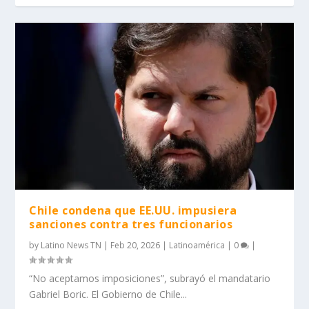
Chile condena que EE.UU. impusiera
sanciones contra tres funcionarios
by
Latino News TN
|
Feb 20, 2026
|
Latinoamérica
|
0
|
“No aceptamos imposiciones”, subrayó el mandatario
Gabriel Boric. El Gobierno de Chile...