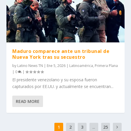
Maduro comparece ante un tribunal de
Nueva York tras su secuestro
by
Latino News TN
|
Ene 5, 2026
|
Latinoamérica
,
Primera Plana
|
0
|
El presidente venezolano y su esposa fueron
capturados por EE.UU. y actualmente se encuentran...
READ MORE
1
2
3
...
25