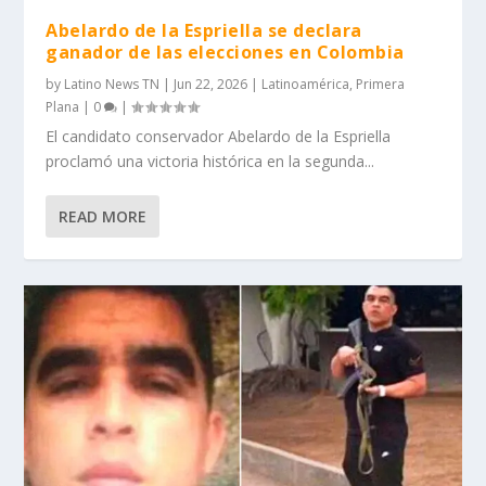
Abelardo de la Espriella se declara
ganador de las elecciones en Colombia
by
Latino News TN
|
Jun 22, 2026
|
Latinoamérica
,
Primera
Plana
|
0
|
El candidato conservador Abelardo de la Espriella
proclamó una victoria histórica en la segunda...
READ MORE