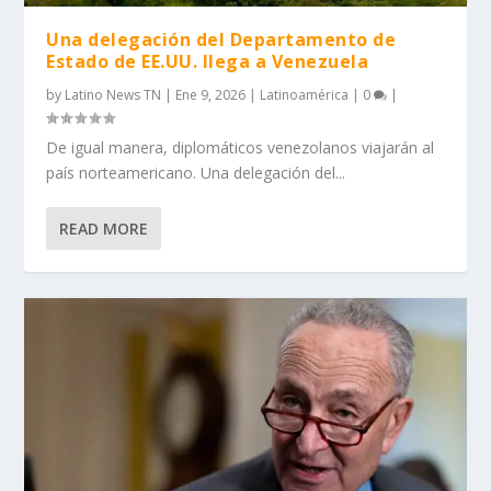
Una delegación del Departamento de
Estado de EE.UU. llega a Venezuela
by
Latino News TN
|
Ene 9, 2026
|
Latinoamérica
|
0
|
De igual manera, diplomáticos venezolanos viajarán al
país norteamericano. Una delegación del...
READ MORE