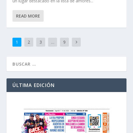
un lugar destacado en la lista de amores...
READ MORE
1
2
3
…
9
ÚLTIMA EDICIÓN