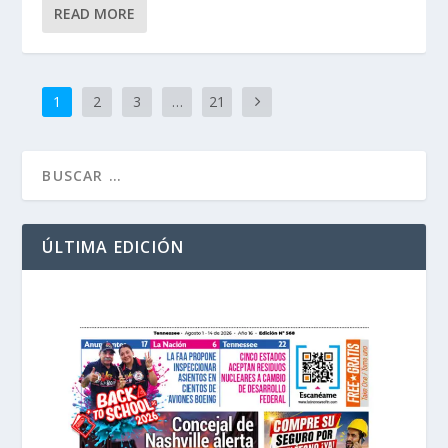
READ MORE
1
2
3
…
21
ÚLTIMA EDICIÓN