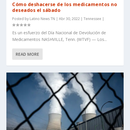
Cómo deshacerse de los medicamentos no
deseados el sábado
Posted by
Latino News TN
|
Abr 30, 2022
|
Tennessee
|
Es un esfuerzo del Día Nacional de Devolución de
Medicamentos NASHVILLE, Tenn. (WTVF) — Los...
READ MORE