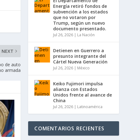
El Departamento de
Energía retiró fondos de
subvención a los estados
que no votaron por
Trump, según un nuevo
documento presentado.
Jul 26, 2026
|
La Nación
Detienen en Guerrero a
NEXT
presunto integrante del
Cártel Nueva Generación
bo de auto
Jul 26, 2026
|
México
no armada
Keiko Fujimori impulsa
alianza con Estados
Unidos frente al avance de
China
Jul 26, 2026
|
Latinoamérica
COMENTARIOS RECIENTES