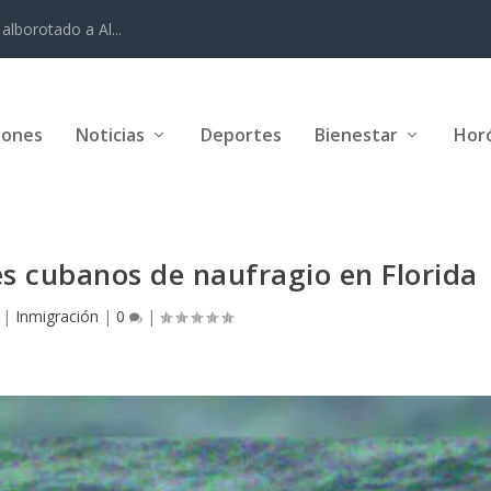
alborotado a Al...
iones
Noticias
Deportes
Bienestar
Hor
s cubanos de naufragio en Florida
|
Inmigración
|
0
|