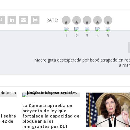
RATE:
l
Madre grita desesperada por bebé atrapado en ro
a ma
La Cámara aprueba un
proyecto de ley que
l sobre
fortalece la capacidad de
o 42 de
bloquear a los
inmigrantes por DUI