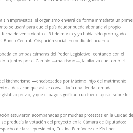
ya sin imprevistos, el organismo enviará de forma inmediata un prime
nto se usará para que el país deudor pueda abonarle al propio
 fecha de vencimiento el 31 de marzo y ya había sido prorrogado.
del Banco Central. Crispación social en medio del acuerdo
aprobada en ambas cámaras del Poder Legislativo, contando con el
yendo a Juntos por el Cambio —macrismo—, la alianza que tomó el
es del kirchnerismo —encabezados por Máximo, hijo del matrimonio
entos, destacan que así se convalidaría una deuda tomada
islativo previo, y que el pago significaría un fuerte ajuste sobre los
votación estuvieron acompañadas por muchas protestas en la Ciudad d
 se producía la votación del proyecto en la Cámara de Diputados:
spacho de la vicepresidenta, Cristina Fernández de Kirchner.