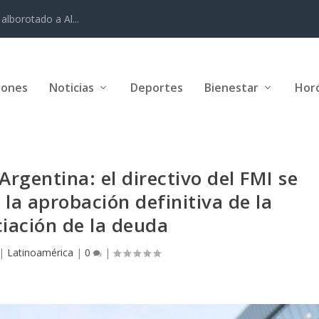
alborotado a Al...
iones
Noticias
Deportes
Bienestar
Hor
Argentina: el directivo del FMI se
 la aprobación definitiva de la
ciación de la deuda
|
Latinoamérica
|
0
|