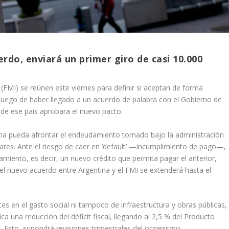
rdo, enviará un primer giro de casi 10.000
(FMI) se reúnen este viernes para definir si aceptan de forma
a, luego de haber llegado a un acuerdo de palabra con el Gobierno de
de ese país aprobara el nuevo pacto.
tina pueda afrontar el endeudamiento tomado bajo la administración
lares. Ante el riesgo de caer en ‘default’ —incumplimiento de pago—,
amiento, es decir, un nuevo crédito que permita pagar el anterior,
 el nuevo acuerdo entre Argentina y el FMI se extenderá hasta el
tes en el gasto social ni tampoco de infraestructura y obras públicas,
ca una reducción del déficit fiscal, llegando al 2,5 % del Producto
4. Esto, supondrá revisiones trimestrales del organismo