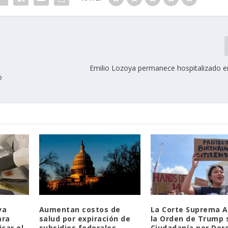
Emilio Lozoya permanece hospitalizado 
o
va
Aumentan costos de
La Corte Suprema A
ara
salud por expiración de
la Orden de Trump 
car el
subsidios federales
Ciudadanía por Der