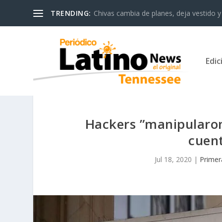
TRENDING:
Chivas cambia de planes, deja vestido y 
Edic
Hackers ”manipularon
cuent
Jul 18, 2020
|
Primer