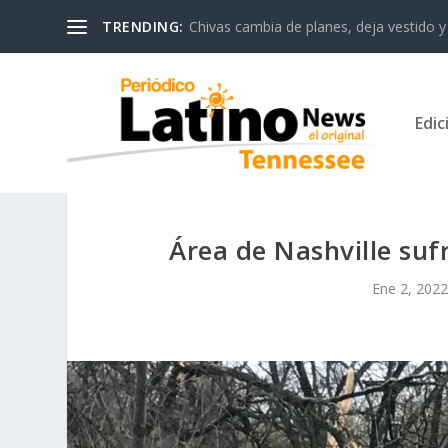
TRENDING:
Chivas cambia de planes, deja vestido y 
Edic
Área de Nashville su
Ene 2, 202