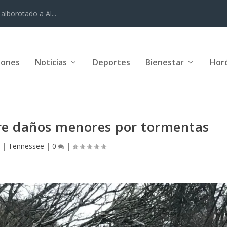
alborotado a Al...
iones
Noticias
Deportes
Bienestar
Hor
fre daños menores por tormentas
2
|
Tennessee
|
0
|