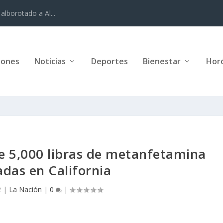
alborotado a Al...
iones
Noticias
Deportes
Bienestar
Hor
e 5,000 libras de metanfetamina
adas en California
2
|
La Nación
|
0
|