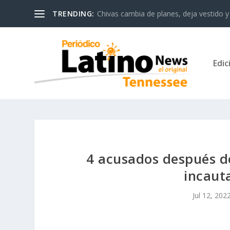
TRENDING:
Chivas cambia de planes, deja vestido y 
Edic
4 acusados después d
incaut
Jul 12, 202