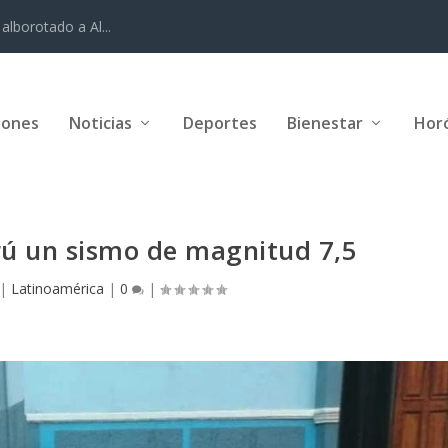
alborotado a Al...
iones
Noticias
Deportes
Bienestar
Hor
erú un sismo de magnitud 7,5
|
Latinoamérica
|
0
|