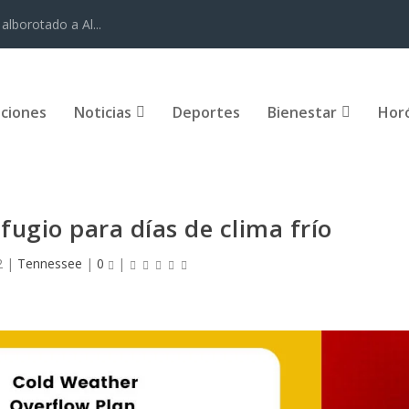
alborotado a Al...
iciones
Noticias
Deportes
Bienestar
Hor
efugio para días de clima frío
2
|
Tennessee
|
0
|