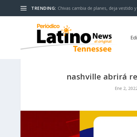
TRENDING:
Chivas cambia de planes, deja vestido y 
Ed
nashville abrirá r
Ene 2, 202