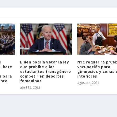
l
Biden podría vetar la ley
NYC requerirá prue
. bate
que prohíbe a las
vacunación para
estudiantes transgénero
gimnasios y cenas 
s para
competir en deportes
interiores
ente
femeninos
agosto 4, 2021
abril 18, 2023