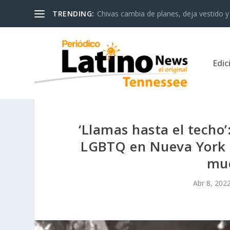
TRENDING:
Chivas cambia de planes, deja vestido y 
Edic
‘Llamas hasta el techo
LGBTQ en Nueva York d
mue
Abr 8, 202