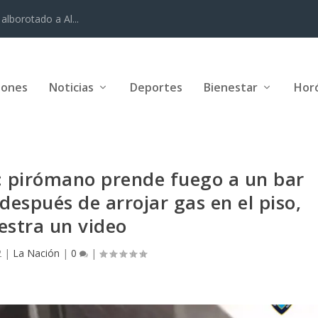
alborotado a Al...
iones
Noticias
Deportes
Bienestar
Hor
’: pirómano prende fuego a un bar
espués de arrojar gas en el piso,
stra un video
2
|
La Nación
|
0
|