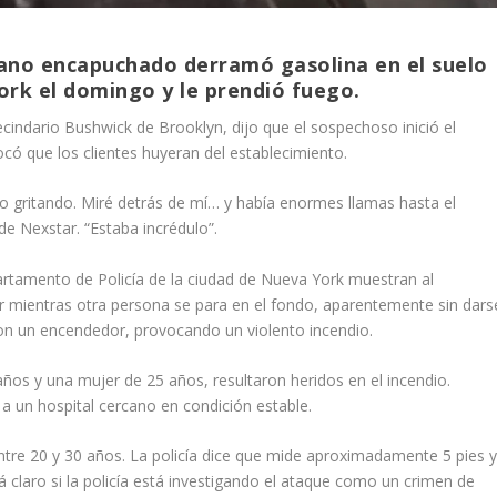
no encapuchado derramó gasolina en el suelo
ork el domingo y le prendió fuego.
cindario Bushwick de Brooklyn, dijo que el sospechoso inició el
ocó que los clientes huyeran del establecimiento.
do gritando. Miré detrás de mí… y había enormes llamas hasta el
 de Nexstar. “Estaba incrédulo”.
artamento de Policía de la ciudad de Nueva York muestran al
 mientras otra persona se para en el fondo, aparentemente sin dars
on un encendedor, provocando un violento incendio.
 años y una mujer de 25 años, resultaron heridos en el incendio.
a un hospital cercano en condición estable.
re 20 y 30 años. La policía dice que mide aproximadamente 5 pies 
á claro si la policía está investigando el ataque como un crimen de