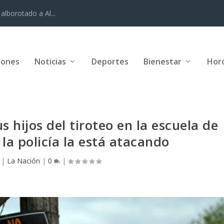
alborotado a Al...
iones
Noticias
Deportes
Bienestar
Hor
 hijos del tiroteo en la escuela de
la policía la está atacando
|
La Nación
|
0
|