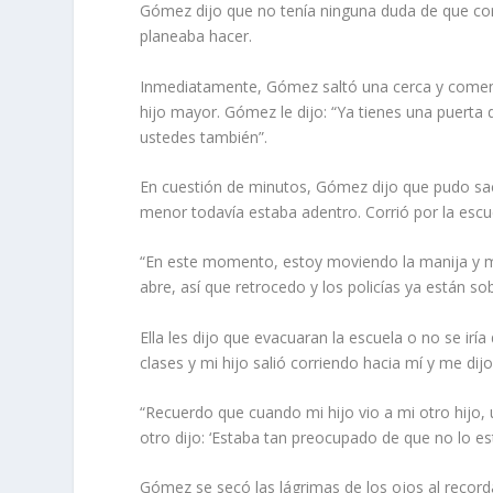
Gómez dijo que no tenía ninguna duda de que corre
planeaba hacer.
Inmediatamente, Gómez saltó una cerca y comenz
hijo mayor. Gómez le dijo: “Ya tienes una puerta d
ustedes también”.
En cuestión de minutos, Gómez dijo que pudo sac
menor todavía estaba adentro. Corrió por la esc
“En este momento, estoy moviendo la manija y me
abre, así que retrocedo y los policías ya están sob
Ella les dijo que evacuaran la escuela o no se i
clases y mi hijo salió corriendo hacia mí y me dij
“Recuerdo que cuando mi hijo vio a mi otro hijo, u
otro dijo: ‘Estaba tan preocupado de que no lo est
Gómez se secó las lágrimas de los ojos al reco