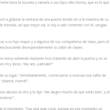
ría hacia la escuela y salvaría a sus hijos ella misma, que es lo que
ó a golpear la ventana de una puerta donde vio a la maestra de su
e entrada, así que mejor sal, si voy a salir corriendo con él, vengan
ar a su hijo mayor y a algunos de sus compañeros de clase, pero el
uela buscando desesperadamente su salón de clases.
 estoy volviendo bastante loco tratando de abrir la puerta y no se
re mí y dicen, ‘Ma ‘am, ¡cálmate!'”
ría de su lugar, “Inmediatamente, comenzaron a evacuar ese salón de
o: ‘¡Mamá, mamá!'”.
no abrazó al otro y le dijo: ‘Me alegro mucho de que estés bien’, y el
uvieras'”.
rdar el momento. “Fue una gran cosa, porque en ese momento yo