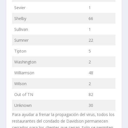
Sevier
1
Shelby
66
Sullivan
1
Sumner
22
Tipton
5
Washington
2
Williamson
48
Wilson
2
Out of TN
82
Unknown
30
Para ayudar a frenar la propagación del virus, todos los
restaurantes del condado de Davidson permanecen
cerrados para los clientes que cenan. Solo se permiten