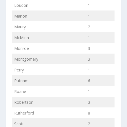
Loudon
1
Marion
1
Maury
2
McMinn
1
Monroe
3
Montgomery
3
Perry
1
Putnam
6
Roane
1
Robertson
3
Rutherford
8
Scott
2